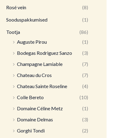
Rosé vein
(8)
Sooduspakkumised
(1)
Tootja
(86)
Auguste Pirou
(1)
Bodegas Rodriguez Sanzo
(3)
Champagne Lamiable
(7)
Chateau du Cros
(7)
Chateau Sainte Roseline
(4)
Colle Bereto
(10)
Domaine Céline Metz
(1)
Domaine Delmas
(3)
Gorghi Tondi
(2)