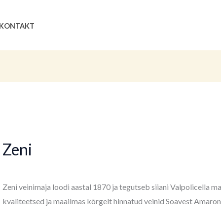
Sorditud
uusimate
järgi
Search
KONTAKT
Zeni
Zeni veinimaja loodi aastal 1870 ja tegutseb siiani Valpolicella
kvaliteetsed ja maailmas kõrgelt hinnatud veinid Soavest Amaron