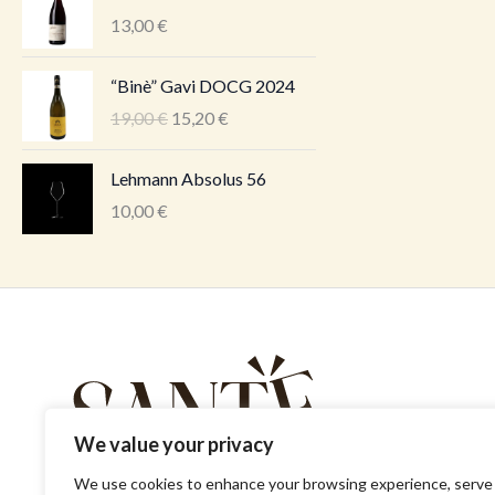
13,00
€
A
P
“Binè” Gavi DOCG 2024
l
r
19,00
€
15,20
€
g
a
n
e
Lehmann Absolus 56
e
g
h
u
10,00
€
i
n
n
e
d
h
o
i
l
n
i
d
:
o
1
n
We value your privacy
9
:
,
1
We use cookies to enhance your browsing experience, serve