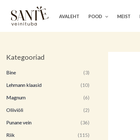
Skip
to
AVALEHT
POOD
MEIST
content
Kategooriad
Bine
(3)
Lehmann klaasid
(10)
Magnum
(6)
Oliiviõli
(2)
Punane vein
(36)
Riik
(115)