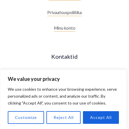
Privaatsuspoliitika
Minu konto
Kontaktid
+372 53088877
We value your privacy
Maakri 19/2, Tallinn, Estonia
We use cookies to enhance your browsing experience, serve
personalized ads or content, and analyze our traffic. By
clicking "Accept All", you consent to our use of cookies.
E- R 10.00 - 18.00
Customize
Reject All
Accept All