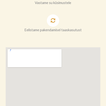
Vastame su küsimustele
Eelistame pakendamisel taaskasutust