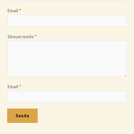
Email
*
Sõnum meile
*
Email
*
Saada