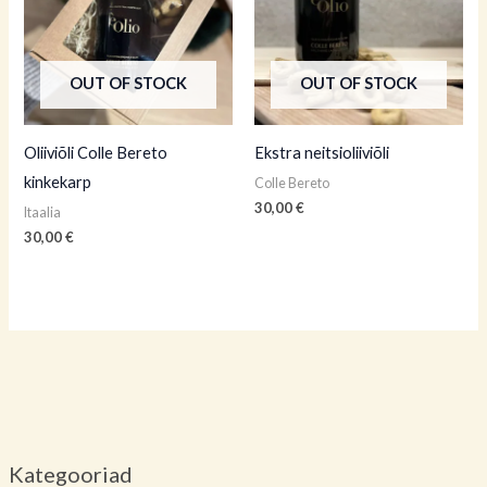
OUT OF STOCK
OUT OF STOCK
Oliiviõli Colle Bereto
Ekstra neitsioliiviõli
kinkekarp
Colle Bereto
30,00
€
Itaalia
30,00
€
Kategooriad