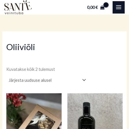
Sorditud
Skip
uusimate
0,00
€
järgi
to
content
Oliiviõli
Kuvatakse kõik 2 tulemust