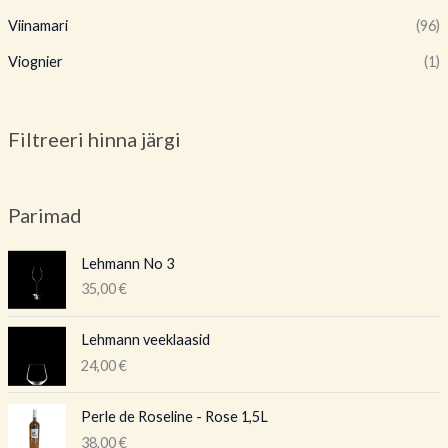
Viinamari
(96)
Viognier
(1)
Filtreeri hinna järgi
Parimad
Lehmann No 3
35,00
€
Lehmann veeklaasid
24,00
€
Perle de Roseline - Rose 1,5L
38,00
€