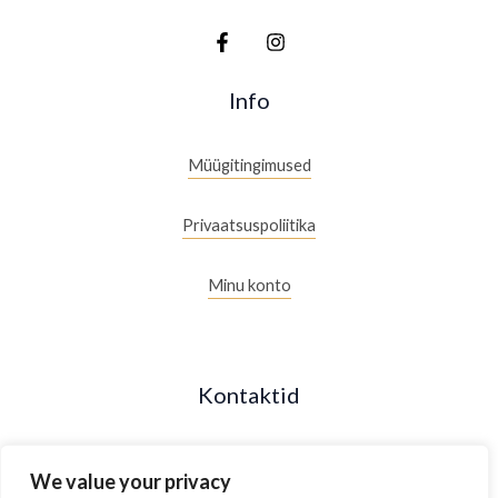
Info
Müügitingimused
Privaatsuspoliitika
Minu konto
Kontaktid
+372 53088877
We value your privacy