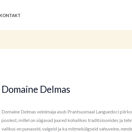
Sorditud
uusimate
järgi
Search
KONTAKT
Domaine Delmas
Domaine Delmas veinimaja asub Prantsusmaal Languedoci piirkon
poolest, millel on sügavad juured kohalikes traditsioonides ja t
valikus on punaseid, valgeid ja ka mitmekülgseid vahuveine, nen