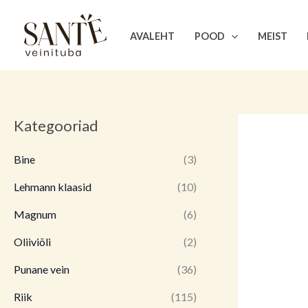
Skip
to
AVALEHT
POOD
MEIST
content
Kategooriad
Bine
(3)
Lehmann klaasid
(10)
Magnum
(6)
Oliiviõli
(2)
Punane vein
(36)
Riik
(115)