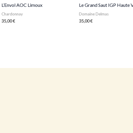
L’Envol AOC Limoux
Le Grand Saut IGP Haute V
Chardonnay
Domaine Delmas
35,00
€
35,00
€