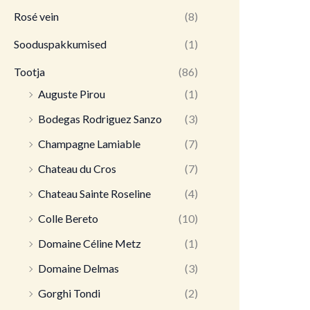
Rosé vein
(8)
Sooduspakkumised
(1)
Tootja
(86)
Auguste Pirou
(1)
Bodegas Rodriguez Sanzo
(3)
Champagne Lamiable
(7)
Chateau du Cros
(7)
Chateau Sainte Roseline
(4)
Colle Bereto
(10)
Domaine Céline Metz
(1)
Domaine Delmas
(3)
Gorghi Tondi
(2)