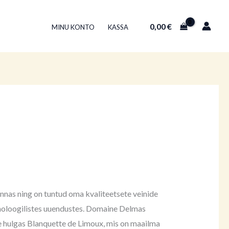
0,00
€
MINU KONTO
KASSA
nas ning on tuntud oma kvaliteetsete veinide
ehnoloogilistes uuendustes. Domaine Delmas
de hulgas Blanquette de Limoux, mis on maailma