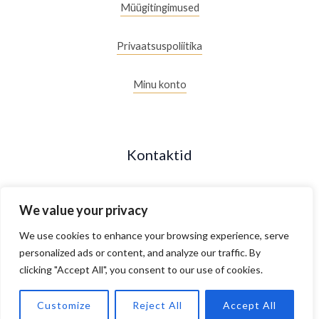
Müügitingimused
Privaatsuspoliitika
Minu konto
Kontaktid
+372 53088877
We value your privacy
Maakri 19/2, Tallinn, Estonia
We use cookies to enhance your browsing experience, serve
personalized ads or content, and analyze our traffic. By
clicking "Accept All", you consent to our use of cookies.
E- R 10.00 - 18.00
Customize
Reject All
Accept All