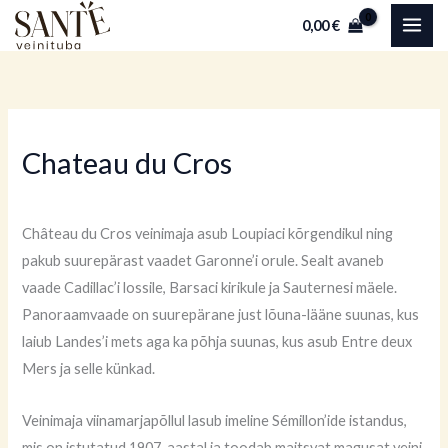
Sorditud
Skip
uusimate
0,00
€
järgi
to
content
Chateau du Cros
Château du Cros veinimaja asub Loupiaci kõrgendikul ning
pakub suurepärast vaadet Garonne’i orule. Sealt avaneb
vaade Cadillac’i lossile, Barsaci kirikule ja Sauternesi mäele.
Panoraamvaade on suurepärane just lõuna-lääne suunas, kus
laiub Landes’i mets aga ka põhja suunas, kus asub Entre deux
Mers ja selle künkad.
Veinimaja viinamarjapõllul lasub imeline Sémillon’ide istandus,
mis on istutatud 1907. aastal ja toodab maitsvat magusat veini.