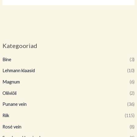
Kategooriad
Bine
(3)
Lehmann klaasid
(10)
Magnum
(6)
Oliiviõli
(2)
Punane vein
(36)
Riik
(115)
Rosé vein
(8)