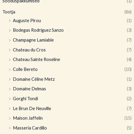
Sooduspakkumised
(1)
Tootja
(86)
Auguste Pirou
(1)
Bodegas Rodriguez Sanzo
(3)
Champagne Lamiable
(7)
Chateau du Cros
(7)
Chateau Sainte Roseline
(4)
Colle Bereto
(10)
Domaine Céline Metz
(1)
Domaine Delmas
(3)
Gorghi Tondi
(2)
Le Brun De Neuville
(7)
Maison Jaffelin
(15)
Masseria Cardillo
(5)