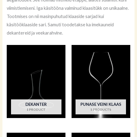
viimistlemiseni. Iga käsitööna valminud klaasitükk on unikaalne.
Tootmises on nii masinpuhutud klaaside sarjad kui
käsitööklaaside sari. Samuti toodetakse ka imekauneid
dekantereid ja veekarahvine.
DEKANTER
PUNASE VEINI KLAAS
1 PRODUCT
5 PRODUCTS