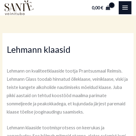
Skip
0,00
€
to
content
Lehmann klaasid
Lehmann on kvaliteetklaaside tootja Prantsusmaal Reimsis.
Lehmann Glass toodab hinnatud õlleklaase, veiniklaase, viski ja
teiste kangete alkoholide nautimiseks mõeldud klaase. Juba
pikki aastaid on tehtud koostööd maailma parimate
sommeljeede ja peakokkadega, et kujundada järjest paremaid
klaase tõelise jooginaudingu saamiseks.
Lehmann klaaside tootmisprotsess on keerukas ja
aeganõudev. See hõlmab mitmeid etappe, alates sulamist kuni