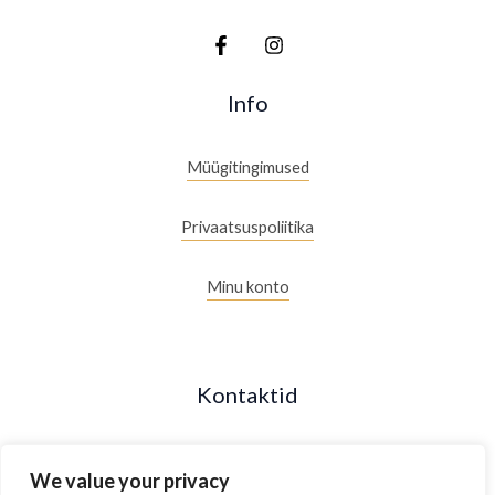
.
€
.
Info
Müügitingimused
Privaatsuspoliitika
Minu konto
Kontaktid
+372 53088877
We value your privacy