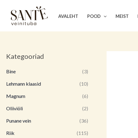
Skip
to
AVALEHT
POOD
MEIST
content
Kategooriad
Bine
(3)
Lehmann klaasid
(10)
Magnum
(6)
Oliiviõli
(2)
Punane vein
(36)
Riik
(115)