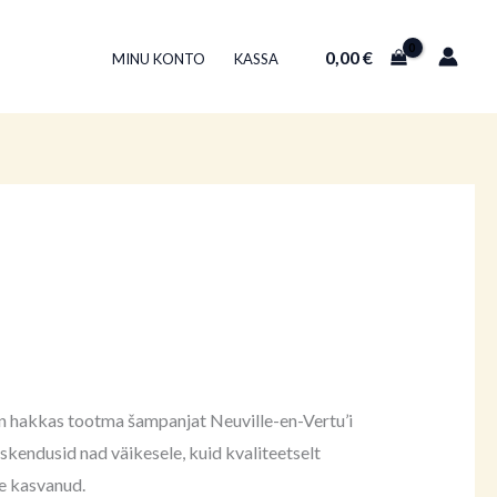
0,00
€
MINU KONTO
KASSA
run hakkas tootma šampanjat Neuville-en-Vertu’i
kendusid nad väikesele, kuid kvaliteetselt
ne kasvanud.