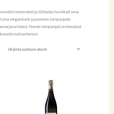
oonilisi meetodeid ja töötades hoolikalt oma
ud oma elegantsete ja peenete šampanjade
inamarjasortidest. Nende šampanjad on hinnatud
äraseid maitseelamusi.