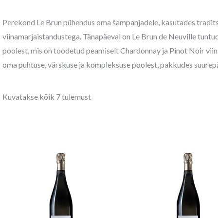
Perekond Le Brun pühendus oma šampanjadele, kasutades traditsi
viinamarjaistandustega. Tänapäeval on Le Brun de Neuville tunt
poolest, mis on toodetud peamiselt Chardonnay ja Pinot Noir vi
oma puhtuse, värskuse ja kompleksuse poolest, pakkudes suurep
Kuvatakse kõik 7 tulemust