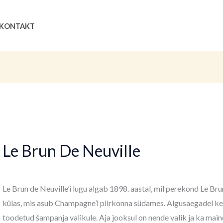
Sorditud
uusimate
järgi
Search
KONTAKT
Le Brun De Neuville
Le Brun de Neuville’i lugu algab 1898. aastal, mil perekond Le B
külas, mis asub Champagne’i piirkonna südames. Algusaegadel kes
toodetud šampanja valikule. Aja jooksul on nende valik ja ka mai