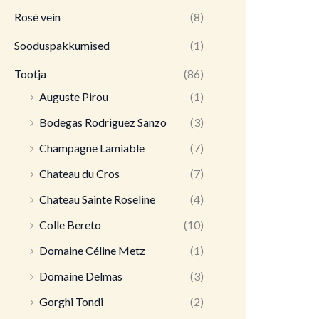
Rosé vein
(8)
Sooduspakkumised
(1)
Tootja
(86)
Auguste Pirou
(1)
Bodegas Rodriguez Sanzo
(3)
Champagne Lamiable
(7)
Chateau du Cros
(7)
Chateau Sainte Roseline
(4)
Colle Bereto
(10)
Domaine Céline Metz
(1)
Domaine Delmas
(3)
Gorghi Tondi
(2)