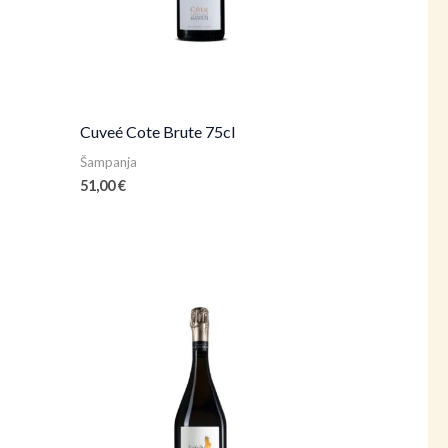
Cuveé Cote Brute 75cl
Šampanja
51,00
€