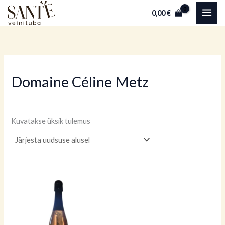
Skip
0,00
€
to
content
Domaine Céline Metz
Kuvatakse üksik tulemus