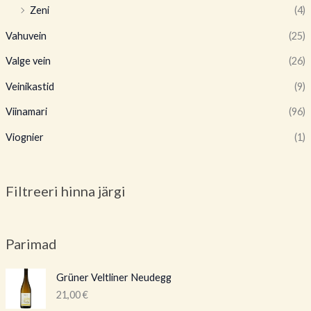
Zeni
(4)
Vahuvein
(25)
Valge vein
(26)
Veinikastid
(9)
Viinamari
(96)
Viognier
(1)
Filtreeri hinna järgi
Parimad
Grüner Veltliner Neudegg
21,00
€