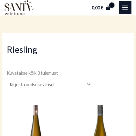
Sorditud
Skip
uusimate
0,00
€
järgi
to
content
Riesling
Kuvatakse kõik 3 tulemust