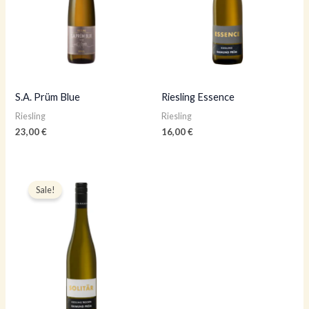
S.A. Prüm Blue
Riesling Essence
Riesling
Riesling
23,00
€
16,00
€
Algne
Praegune
hind
hind
Sale!
oli:
on:
16,00 €.
12,80 €.