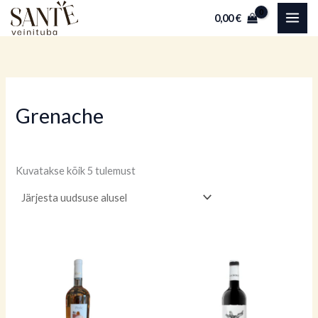
Sorditud
Skip
uusimate
0,00
€
järgi
to
content
Grenache
Kuvatakse kõik 5 tulemust