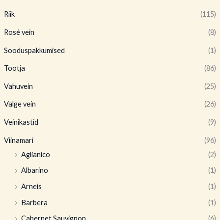
Riik
(115)
Rosé vein
(8)
Sooduspakkumised
(1)
Tootja
(86)
Vahuvein
(25)
Valge vein
(26)
Veinikastid
(9)
Viinamari
(96)
Aglianico
(2)
Albarino
(1)
Arneis
(1)
Barbera
(1)
Cabernet Sauvignon
(6)