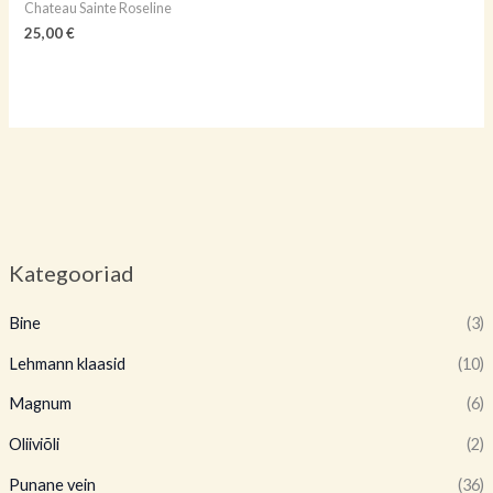
Chateau Sainte Roseline
25,00
€
Kategooriad
Bine
(3)
Lehmann klaasid
(10)
Magnum
(6)
Oliiviõli
(2)
Punane vein
(36)