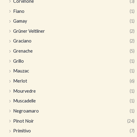
Corvinone
(3)
Fiano
(1)
Gamay
(1)
Grüner Veltliner
(2)
Graciano
(2)
Grenache
(5)
Grillo
(1)
Mauzac
(1)
Merlot
(6)
Mourvedre
(1)
Muscadelle
(1)
Negroamaro
(1)
Pinot Noir
(24)
Primitivo
(7)