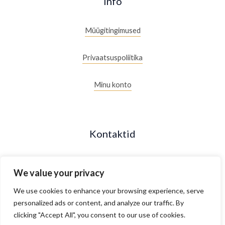
Info
Müügitingimused
Privaatsuspoliitika
Minu konto
Kontaktid
+372 53088877
We value your privacy
Maakri 19/2, Tallinn, Estonia
We use cookies to enhance your browsing experience, serve
personalized ads or content, and analyze our traffic. By
clicking "Accept All", you consent to our use of cookies.
E- R 10.00 - 18.00