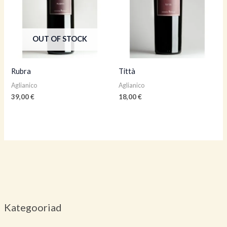
OUT OF STOCK
Rubra
Tittà
Aglianico
Aglianico
39,00
€
18,00
€
Kategooriad