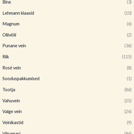
Bine
(3)
Lehmann klaasid
(10)
Magnum
(6)
Oliiviõli
(2)
Punane vein
(36)
Riik
(115)
Rosé vein
(8)
Sooduspakkumised
(1)
Tootja
(86)
Vahuvein
(25)
Valge vein
(26)
Veinikastid
(9)
Viinamari
(96)