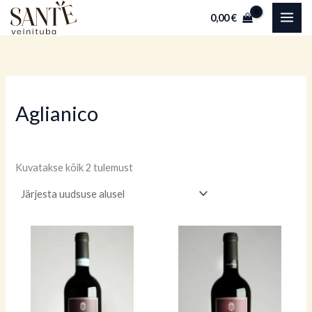
Sorditud
Skip
uusimate
0,00
€
järgi
to
content
Aglianico
Kuvatakse kõik 2 tulemust