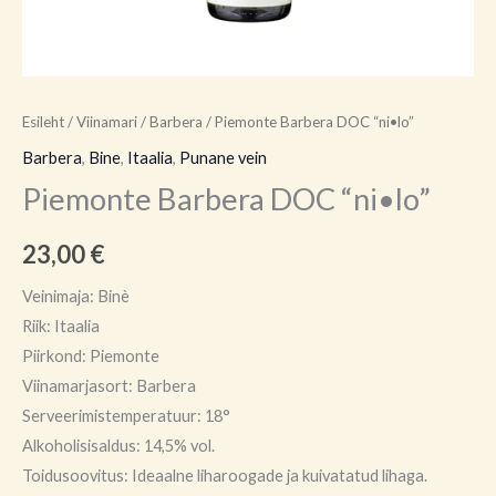
Esileht
/
Viinamari
/
Barbera
/ Piemonte Barbera DOC “ni•lo”
Barbera
,
Bine
,
Itaalia
,
Punane vein
Piemonte Barbera DOC “ni•lo”
23,00
€
Veinimaja: Binè
Riik: Itaalia
Piirkond: Piemonte
Viinamarjasort: Barbera
Serveerimistemperatuur: 18°
Alkoholisisaldus: 14,5% vol.
Toidusoovitus: Ideaalne liharoogade ja kuivatatud lihaga.