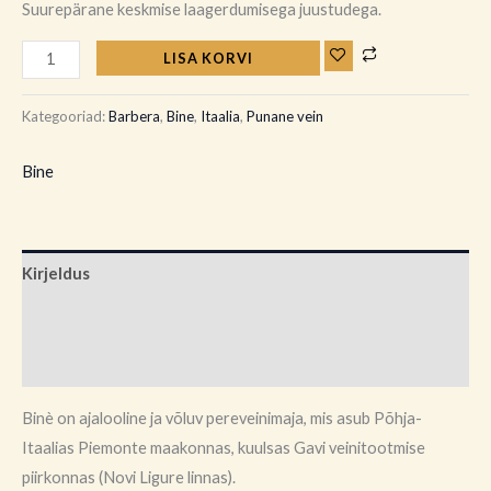
Suurepärane keskmise laagerdumisega juustudega.
LISA KORVI
Kategooriad:
Barbera
,
Bine
,
Itaalia
,
Punane vein
Bine
Kirjeldus
Brand
Arvustused (0)
Binè on ajalooline ja võluv pereveinimaja, mis asub Põhja-
Itaalias Piemonte maakonnas, kuulsas Gavi veinitootmise
piirkonnas (Novi Ligure linnas).