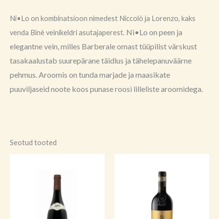
Ni•Lo on kombinatsioon nimedest Niccolò ja Lorenzo, kaks
Ni•Lo on peen ja
venda Binè veinikeldri asutajaperest.
elegantne vein, milles Barberale omast tüüpilist värskust
tasakaalustab suurepärane täidlus ja tähelepanuväärne
pehmus. Aroomis on tunda marjade ja maasikate
puuviljaseid noote koos punase roosi lilleliste aroomidega.
Seotud tooted