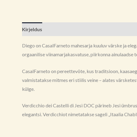
Kirjeldus
Brand
Arvustused (0)
Diego on CasalFarneto mahesarja kuuluv värske ja elegan
orgaanilise viinamarjakasvatuse, piirkonna ainulaadse te
CasalFarneto on pereettevõte, kus traditsioon, kaasaeg
valmistatakse mitmes eri stiilis veine – alates värsket
külge.
Verdicchio dei Castelli di Jesi DOC pärineb Jesi ümbrus
elegantsi. Verdicchiot nimetatakse sageli „Itaalia Chabli