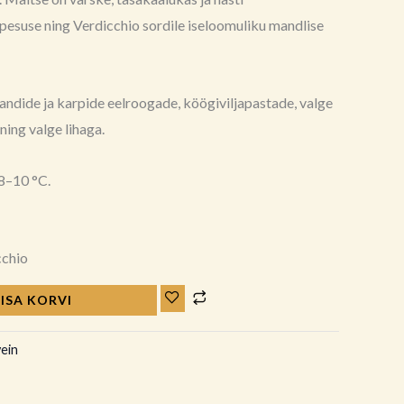
ppesuse ning Verdicchio sordile iseloomuliku mandlise
ndide ja karpide eelroogade, köögiviljapastade, valge
ning valge lihaga.
8–10 °C.
cchio
LISA KORVI
vein