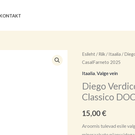
Search
KONTAKT
Diego
Esileht
/
Riik
/
Itaalia
/ Diego
CasalFarneto 2025
Verdicchio
dei
Itaalia
,
Valge vein
Castelli
Diego Verdicch
di
Classico DOC
Jesi
Classico
15,00
€
DOC
Cantina
Aroomis tulevad esile valg
CasalFarneto
mineraalsete nüanssidega.