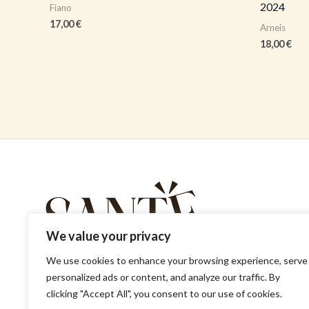
2024
Fiano
17,00
€
Arneis
18,00
€
We value your privacy
We use cookies to enhance your browsing experience, serve
personalized ads or content, and analyze our traffic. By
clicking "Accept All", you consent to our use of cookies.
Copyright © 2026 veinituba Santé.