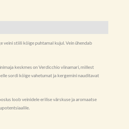
veini stiili kõige puhtamal kujul. Vein ühendab
inimaja keskmes on Verdicchio viinamari, millest
selle sordi kõige vahetumat ja kergemini nauditavat
oslus loob veinidele erilise värskuse ja aromaatse
upotentsiaalile.