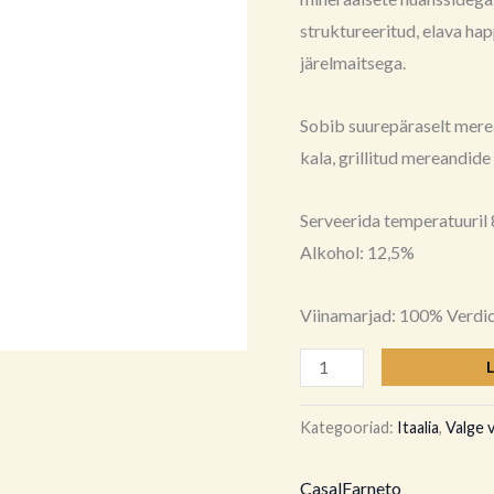
2025
struktureeritud, elava ha
kogus
järelmaitsega.
Sobib suurepäraselt merea
kala, grillitud mereandide 
Serveerida temperatuuril 
Alkohol: 12,5%
Viinamarjad: 100% Verdi
Kategooriad:
Itaalia
,
Valge 
CasalFarneto