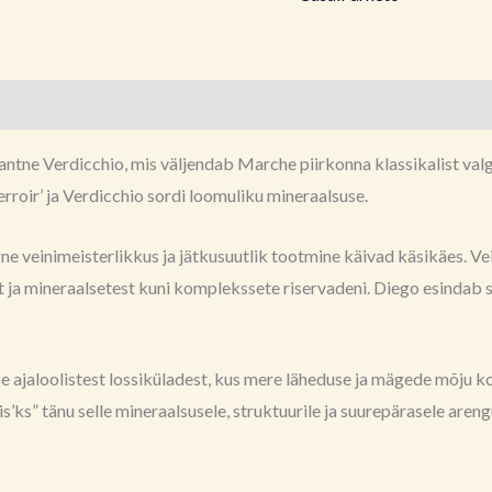
tne Verdicchio, mis väljendab Marche piirkonna klassikalist valge 
rroir’ ja Verdicchio sordi loomuliku mineraalsuse.
ne veinimeisterlikkus ja jätkusuutlik tootmine käivad käsikäes. Ve
est ja mineraalsetest kuni komplekssete riservadeni. Diego esindab 
e ajaloolistest lossiküladest, kus mere läheduse ja mägede mõju ko
s’ks” tänu selle mineraalsusele, struktuurile ja suurepärasele areng