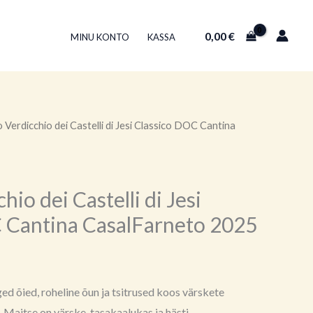
0,00
€
MINU KONTO
KASSA
 Verdicchio dei Castelli di Jesi Classico DOC Cantina
io dei Castelli di Jesi
 Cantina CasalFarneto 2025
ed õied, roheline õun ja tsitrused koos värskete
 Maitse on värske, tasakaalukas ja hästi