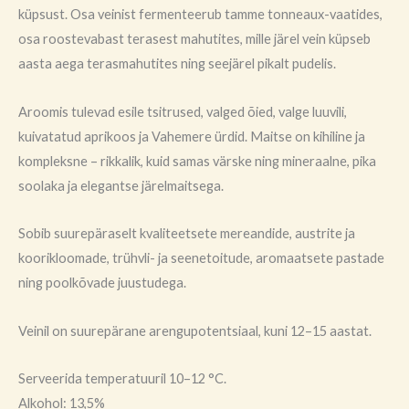
küpsust. Osa veinist fermenteerub tamme tonneaux-vaatides,
osa roostevabast terasest mahutites, mille järel vein küpseb
aasta aega terasmahutites ning seejärel pikalt pudelis.
Aroomis tulevad esile tsitrused, valged õied, valge luuvili,
kuivatatud aprikoos ja Vahemere ürdid. Maitse on kihiline ja
kompleksne – rikkalik, kuid samas värske ning mineraalne, pika
soolaka ja elegantse järelmaitsega.
Sobib suurepäraselt kvaliteetsete mereandide, austrite ja
koorikloomade, trühvli- ja seenetoitude, aromaatsete pastade
ning poolkõvade juustudega.
Veinil on suurepärane arengupotentsiaal, kuni 12–15 aastat.
Serveerida temperatuuril 10–12 °C.
Alkohol: 13,5%