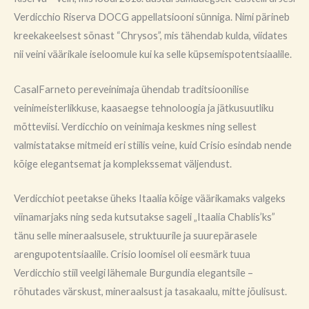
Verdicchio Riserva DOCG appellatsiooni sünniga. Nimi pärineb
kreekakeelsest sõnast “Chrysos”, mis tähendab kulda, viidates
nii veini väärikale iseloomule kui ka selle küpsemispotentsiaalile.
CasalFarneto pereveinimaja ühendab traditsioonilise
veinimeisterlikkuse, kaasaegse tehnoloogia ja jätkusuutliku
mõtteviisi. Verdicchio on veinimaja keskmes ning sellest
valmistatakse mitmeid eri stiilis veine, kuid Crisio esindab nende
kõige elegantsemat ja komplekssemat väljendust.
Verdicchiot peetakse üheks Itaalia kõige väärikamaks valgeks
viinamarjaks ning seda kutsutakse sageli „Itaalia Chablis’ks”
tänu selle mineraalsusele, struktuurile ja suurepärasele
arengupotentsiaalile. Crisio loomisel oli eesmärk tuua
Verdicchio stiil veelgi lähemale Burgundia elegantsile –
rõhutades värskust, mineraalsust ja tasakaalu, mitte jõulisust.