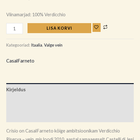
Viinamarjad: 100% Verdicchio
LISA KORVI
Kategooriad:
Itaalia
,
Valge vein
CasalFarneto
Kirjeldus
Brand
Arvustused (0)
Crisio on CasalFarneto kõige ambitsioonikam Verdicchio
Riserva – vein, mis loodi 2010. aastal samaaegselt Castelli di Jesi