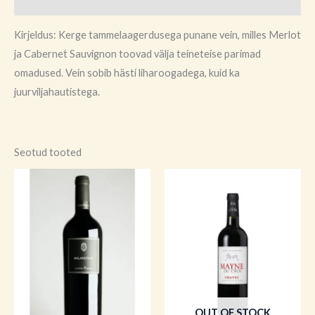
Arvustused (0)
Kirjeldus: Kerge tammelaagerdusega punane vein, milles Merlot
ja Cabernet Sauvignon toovad välja teineteise parimad
omadused. Vein sobib hästi liharoogadega, kuid ka
juurviljahautistega.
Seotud tooted
OUT OF STOCK