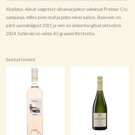
Kirjeldus: Ainult valgetest viinamarjadest valminud Premier Cru
sampanja, milles peen mull ja pidev mineraalsus. Baasvein on
pärit aastakäigust 2021 ja vein on ümberkorgitud oktoobris
2024. Suhkruid on veinis 4.5 grammi liitri kohta.
Seotud tooted