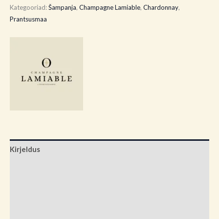
Kategooriad:
Šampanja
,
Champagne Lamiable
,
Chardonnay
,
Prantsusmaa
Kirjeldus
Lisainfo
Brand
Arvustused (0)