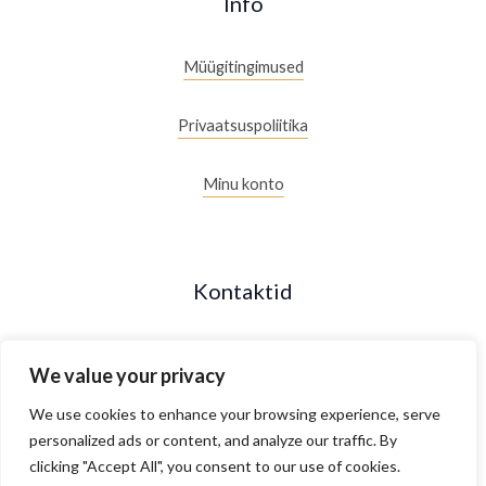
Info
Müügitingimused
Privaatsuspoliitika
Minu konto
Kontaktid
+372 53088877
We value your privacy
Maakri 19/2, Tallinn, Estonia
We use cookies to enhance your browsing experience, serve
personalized ads or content, and analyze our traffic. By
clicking "Accept All", you consent to our use of cookies.
E- R 10.00 - 18.00