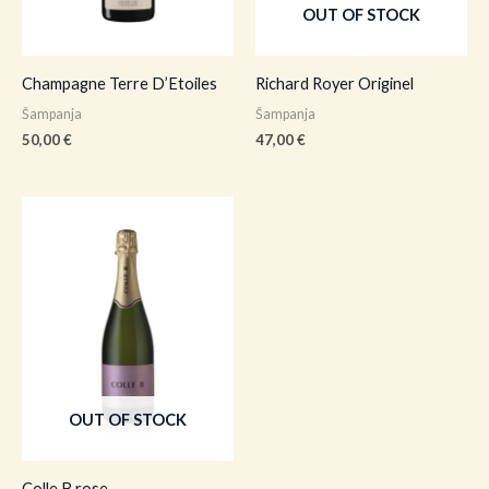
OUT OF STOCK
Champagne Terre D’Etoiles
Richard Royer Originel
Šampanja
Šampanja
50,00
€
47,00
€
OUT OF STOCK
Colle B rose