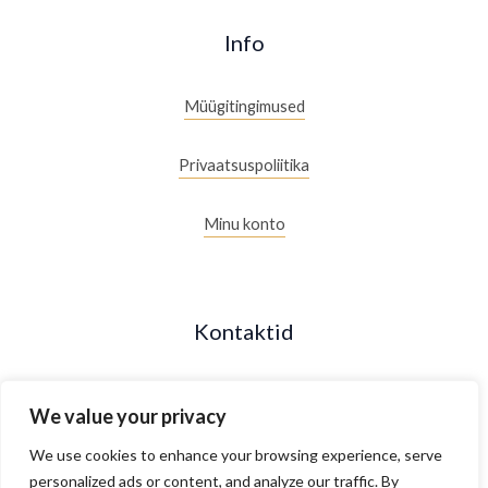
Info
Müügitingimused
Privaatsuspoliitika
Minu konto
Kontaktid
+372 53088877
We value your privacy
Maakri 19/2, Tallinn, Estonia
We use cookies to enhance your browsing experience, serve
personalized ads or content, and analyze our traffic. By