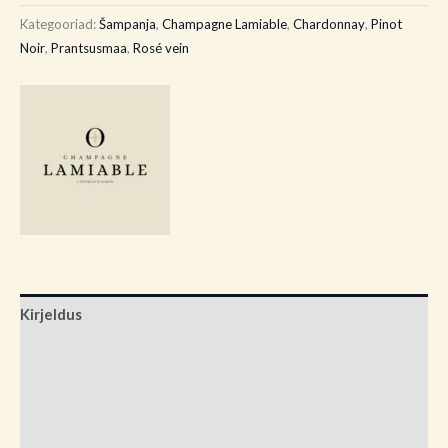
Kategooriad:
Šampanja
,
Champagne Lamiable
,
Chardonnay
,
Pinot
Noir
,
Prantsusmaa
,
Rosé vein
Kirjeldus
Lisainfo
Brand
Arvustused (0)