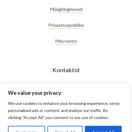
Müügitingimused
Privaatsuspoliitika
Minu konto
Kontaktid
+372 53088877
We value your privacy
Maakri 19/2, Tallinn, Estonia
We use cookies to enhance your browsing experience, serve
personalized ads or content, and analyze our traffic. By
clicking "Accept All", you consent to our use of cookies.
E- R 10.00 - 18.00