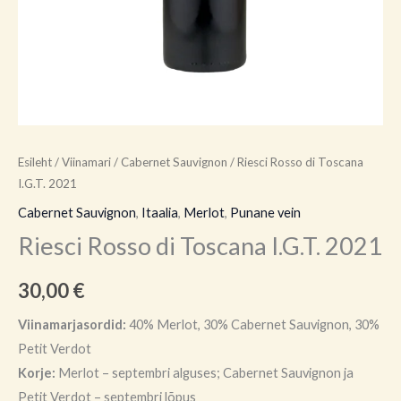
Esileht
/
Viinamari
/
Cabernet Sauvignon
/ Riesci Rosso di Toscana
I.G.T. 2021
Cabernet Sauvignon
,
Itaalia
,
Merlot
,
Punane vein
Riesci Rosso di Toscana I.G.T. 2021
30,00
€
Viinamarjasordid:
40% Merlot, 30% Cabernet Sauvignon, 30%
Petit Verdot
Korje:
Merlot – septembri alguses; Cabernet Sauvignon ja
Petit Verdot – septembri lõpus