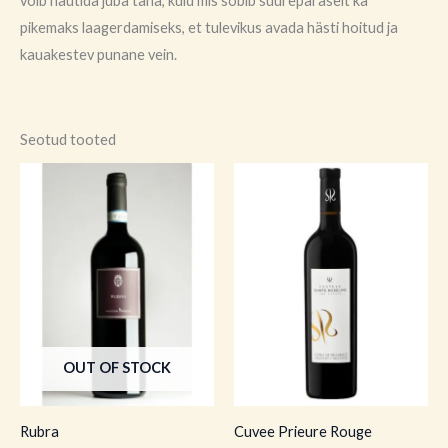
võib nautida juba täna, kuid mis sobib suurepäraselt ka
pikemaks laagerdamiseks, et tulevikus avada hästi hoitud ja
kauakestev punane vein.
Seotud tooted
OUT OF STOCK
Rubra
Cuvee Prieure Rouge