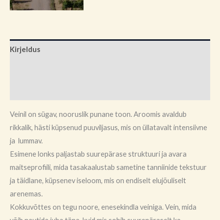
Kirjeldus
Brand
Arvustused (0)
Veinil on sügav, nooruslik punane toon. Aroomis avaldub
rikkalik, hästi küpsenud puuviljasus, mis on üllatavalt intensiivne
ja lummav.
Esimene lonks paljastab suurepärase struktuuri ja avara
maitseprofiili, mida tasakaalustab sametine tanniinide tekstuur
ja täidlane, küpsenev iseloom, mis on endiselt elujõuliselt
arenemas.
Kokkuvõttes on tegu noore, enesekindla veiniga. Vein, mida