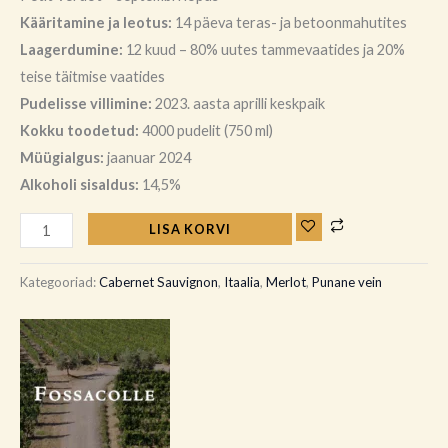
Kääritamine ja leotus:
14 päeva teras- ja betoonmahutites
Laagerdumine:
12 kuud – 80% uutes tammevaatides ja 20%
teise täitmise vaatides
Pudelisse villimine:
2023. aasta aprilli keskpaik
Kokku toodetud:
4000 pudelit (750 ml)
Müügialgus:
jaanuar 2024
Alkoholi sisaldus:
14,5%
LISA KORVI
Kategooriad:
Cabernet Sauvignon
,
Itaalia
,
Merlot
,
Punane vein