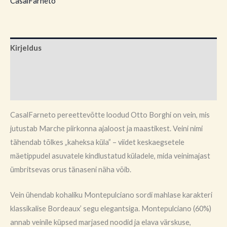
CasalFarneto
Kirjeldus
Brand
Arvustused (0)
CasalFarneto pereettevõtte loodud Otto Borghi on vein, mis
jutustab Marche piirkonna ajaloost ja maastikest. Veini nimi
tähendab tõlkes „kaheksa küla” – viidet keskaegsetele
mäetippudel asuvatele kindlustatud küladele, mida veinimajast
ümbritsevas orus tänaseni näha võib.
Vein ühendab kohaliku Montepulciano sordi mahlase karakteri
klassikalise Bordeaux’ segu elegantsiga. Montepulciano (60%)
annab veinile küpsed marjased noodid ja elava värskuse,