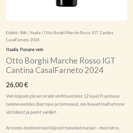
Esileht
/
Riik
/
Itaalia
/ Otto Borghi Marche Rosso IGT Cantina
CasalFarneto 2024
Itaalia
,
Punane vein
Otto Borghi Marche Rosso IGT
Cantina CasalFarneto 2024
26,00
€
Vein küpseb pärast eraldi vinifitseerimist 12 kuud Prantsuse
tammevaatides (barrique ja tonneaux), mis lisavad maitsetesse
vürtsikust ja peent vaniljet.
Aroomis domineerivad küpsed tumedad marjad – must kirss,