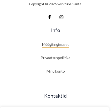
Copyright © 2026 veinituba Santé.
Info
Müügitingimused
Privaatsuspoliitika
Minu konto
Kontaktid
+372 53088877