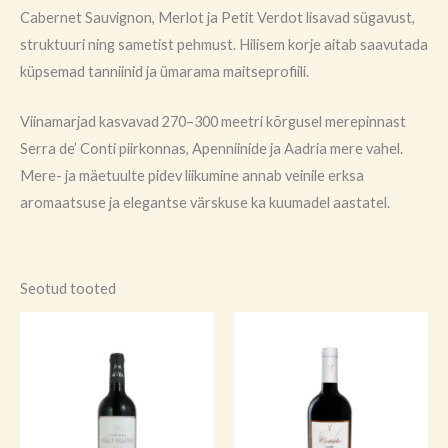
Cabernet Sauvignon, Merlot ja Petit Verdot lisavad sügavust,
struktuuri ning sametist pehmust. Hilisem korje aitab saavutada
küpsemad tanniinid ja ümarama maitseprofiili.
Viinamarjad kasvavad 270–300 meetri kõrgusel merepinnast
Serra de’ Conti piirkonnas, Apenniinide ja Aadria mere vahel.
Mere- ja mäetuulte pidev liikumine annab veinile erksa
aromaatsuse ja elegantse värskuse ka kuumadel aastatel.
Seotud tooted