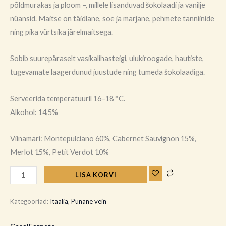
põldmurakas ja ploom –, millele lisanduvad šokolaadi ja vanilje
nüansid. Maitse on täidlane, soe ja marjane, pehmete tanniinide
ning pika vürtsika järelmaitsega.
Sobib suurepäraselt vasikalihasteigi, ulukiroogade, hautiste,
tugevamate laagerdunud juustude ning tumeda šokolaadiga.
Serveerida temperatuuril 16–18 °C.
Alkohol: 14,5%
Viinamari: Montepulciano 60%, Cabernet Sauvignon 15%,
Merlot 15%, Petit Verdot 10%
LISA KORVI
Kategooriad:
Itaalia
,
Punane vein