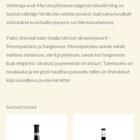
Veinimaja asub Marche piirkonna mägistel nõlvadel ning on
tuntud eelkõige Verdicchio veinide poolest, kuid sama hoolikalt
suhtutakse ka kohalike punaste sortide kasvatamisse.
Pablo ühendab kaks Itaalia tähtsat viinamarjasorti –
Montepulciano ja Sangiovese. Montepulciano annab veinile
mahlase marjasuse, värvi ja pehmuse, samas kui Sangiovese
lisab elegantsi, värskust ja peenemat struktuuri. Tulemuseks on
tasakaalus ja kergesti nauditav punavein, milles on ühendatud
küps puuviljasus ja elav karakter.
Seotud tooted