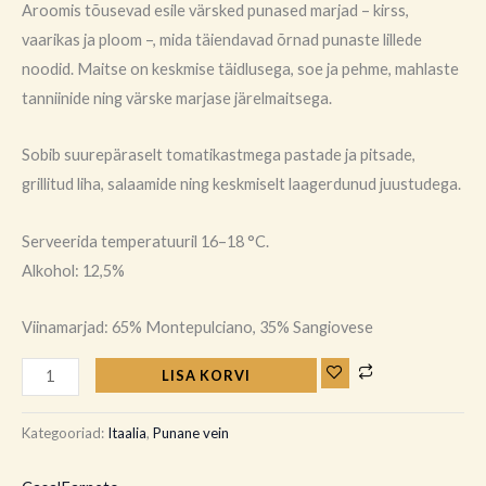
Aroomis tõusevad esile värsked punased marjad – kirss,
vaarikas ja ploom –, mida täiendavad õrnad punaste lillede
noodid. Maitse on keskmise täidlusega, soe ja pehme, mahlaste
tanniinide ning värske marjase järelmaitsega.
Sobib suurepäraselt tomatikastmega pastade ja pitsade,
grillitud liha, salaamide ning keskmiselt laagerdunud juustudega.
Serveerida temperatuuril 16–18 °C.
Alkohol: 12,5%
Viinamarjad: 65% Montepulciano, 35% Sangiovese
LISA KORVI
Kategooriad:
Itaalia
,
Punane vein