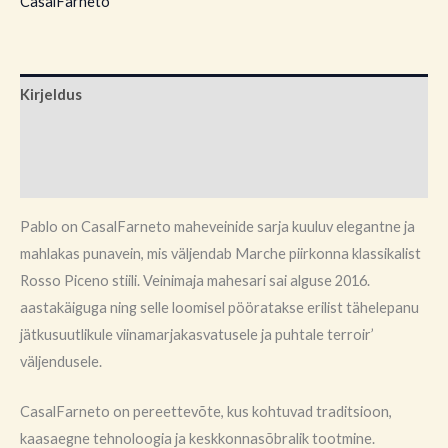
CasalFarneto
Kirjeldus
Brand
Arvustused (0)
Pablo on CasalFarneto maheveinide sarja kuuluv elegantne ja
mahlakas punavein, mis väljendab Marche piirkonna klassikalist
Rosso Piceno stiili. Veinimaja mahesari sai alguse 2016.
aastakäiguga ning selle loomisel pööratakse erilist tähelepanu
jätkusuutlikule viinamarjakasvatusele ja puhtale terroir’
väljendusele.
CasalFarneto on pereettevõte, kus kohtuvad traditsioon,
kaasaegne tehnoloogia ja keskkonnasõbralik tootmine.