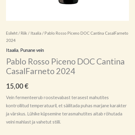
Esileht
/
Riik
/
Itaalia
/ Pablo Rosso Piceno DOC Cantina CasalFarneto
2024
Itaalia
,
Punane vein
Pablo Rosso Piceno DOC Cantina
CasalFarneto 2024
15,00
€
Vein fermenteerub roostevabast terasest mahutites
kontrollitud temperatuuril, et säilitada puhas marjane karakter
ja värskus. Lühike küpsemine terasmahutites aitab rõhutada
veini mahlast ja vahetut stiili.