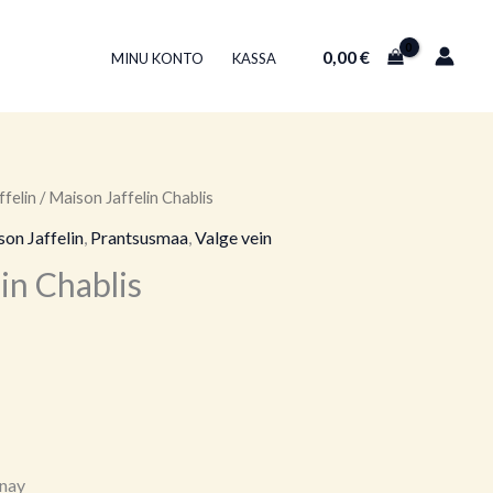
0,00
€
MINU KONTO
KASSA
felin
/ Maison Jaffelin Chablis
on Jaffelin
,
Prantsusmaa
,
Valge vein
in Chablis
nnay