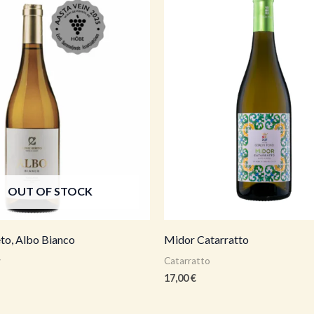
OUT OF STOCK
eto, Albo Bianco
Midor Catarratto
y
Catarratto
17,00
€