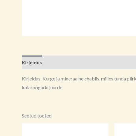
Kirjeldus
Lisainfo
Brand
Arvustused (0)
Kirjeldus: Kerge ja mineraalne chablis, milles tunda pi
kalaroogade juurde.
Seotud tooted