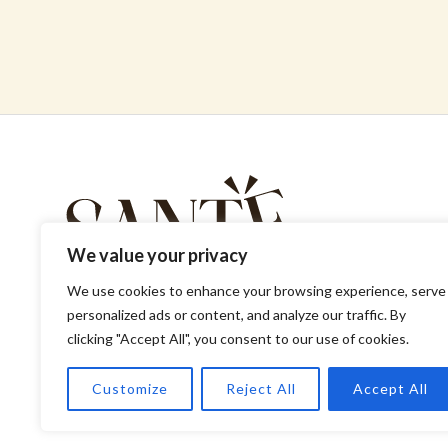
We value your privacy
We use cookies to enhance your browsing experience, serve
personalized ads or content, and analyze our traffic. By
clicking "Accept All", you consent to our use of cookies.
Copyright © 2026 veinituba Santé.
Customize
Reject All
Accept All