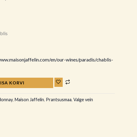
blis
www.maisonjaffelin.com/en/our-wines/paradis/chablis-
LISA KORVI
donnay
,
Maison Jaffelin
,
Prantsusmaa
,
Valge vein