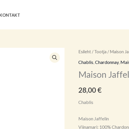
Search
KONTAKT
Maison
Esileht
/
Tootja
/
Maison Jaf
Jaffelin
Chablis
,
Chardonnay
,
Mais
Chablis
Maison Jaffel
kogus
28,00
€
Chablis
Maison Jaffelin
Viinamari: 100% Chardo