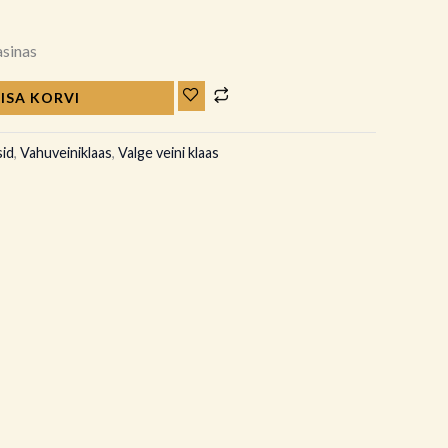
sinas
LISA KORVI
sid
,
Vahuveiniklaas
,
Valge veini klaas