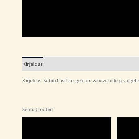
Kirjeldus
Brand
Arvustused (0)
Kirjeldus: Sobib hästi kergemate vahuveinide ja valgete
Seotud tooted