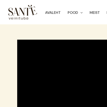
Skip
to
AVALEHT
POOD
MEIST
content