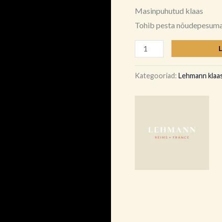
Masinpuhutud klaas
Tohib pesta nõudepesuma
Kategooriad:
Lehmann klaa