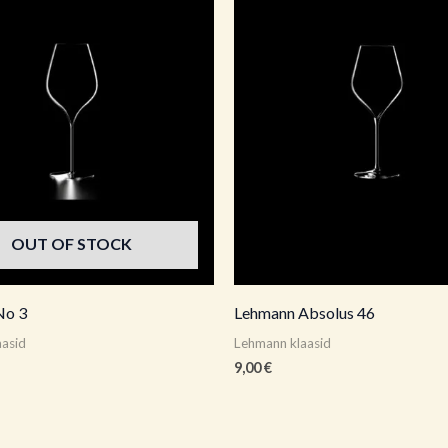
OUT OF STOCK
No 3
Lehmann Absolus 46
aasid
Lehmann klaasid
9,00
€