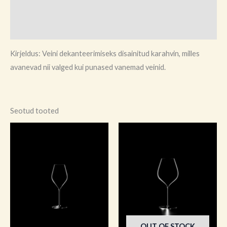
Brand
Arvustused (0)
Kirjeldus: Veini dekanteerimiseks disainitud karahvin, milles
avanevad nii valged kui punased vanemad veinid.
Seotud tooted
OUT OF STOCK