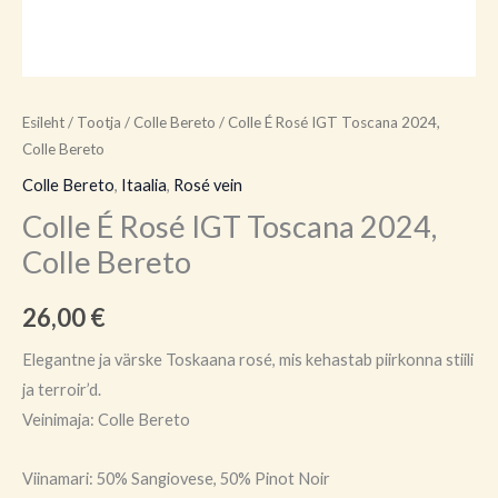
Esileht
/
Tootja
/
Colle Bereto
/ Colle É Rosé IGT Toscana 2024,
Colle Bereto
Colle Bereto
,
Itaalia
,
Rosé vein
Colle É Rosé IGT Toscana 2024,
Colle Bereto
26,00
€
Elegantne ja värske Toskaana rosé, mis kehastab piirkonna stiili
ja terroir’d.
Veinimaja: Colle Bereto
Viinamari: 50% Sangiovese, 50% Pinot Noir