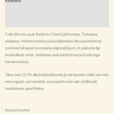
Kirjeldus
Brand
Arvustused (0)
Colle Bereto asub Radda in Chianti piirkonnas, Toskaana
südames. Mahetootmine ja kuivviljelemine (ilma kastmiseta)
sunnivad viinapuid arendama sügavaid juuri, et pääseda ligi
looduslikule veele. Veinimaja usub käsitöösse ja loodusega
harmooniasse.
Tänu oma 12,5% alkoholisisaldusele ja värskusele sobib see vein
eelroogade, mereandide, suvesalatite kõrvale või lihtsalt
nautimiseks aperitiivina.
Seotud tooted