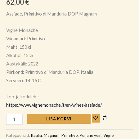
62,00
€
Assiade, Primitivo di Manduria DOP Magnum
Vigne Monache
Viinamari: Primitivo
Maht: 150 cl
Alkohol: 15 %
Aastakäik: 2022
Piirkond: Primitivo di Manduria DOP, Itaalia
Serveeri: 14-16 C
Tootja koduleht:
https://www.vignemonache.it/en/wines/assiade/
LISA KORVI
Kategooriad:
Itaalia
,
Magnum
,
Primitivo
,
Punane vein
,
Vigne