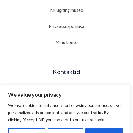
Müügitingimused
Privaatsuspoliitika
Minu konto
Kontaktid
+372 53088877
We value your privacy
Maakri 19/2, Tallinn, Estonia
We use cookies to enhance your browsing experience, serve
personalized ads or content, and analyze our traffic. By
clicking "Accept All", you consent to our use of cookies.
E- R 10.00 - 18.00