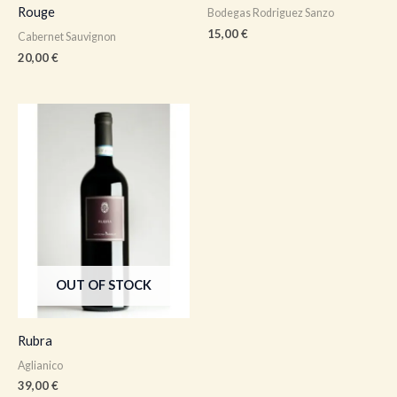
Rouge
Bodegas Rodriguez Sanzo
15,00
€
Cabernet Sauvignon
20,00
€
OUT OF STOCK
Rubra
Aglianico
39,00
€