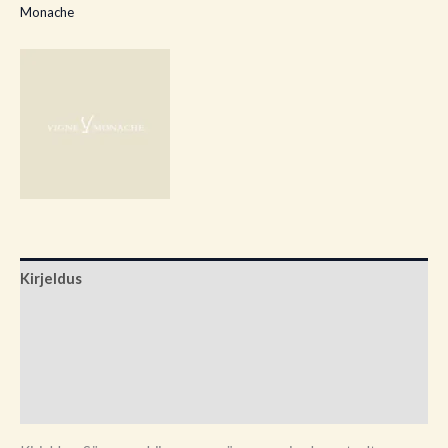
Monache
Kirjeldus
Lisainfo
Brand
Arvustused (0)